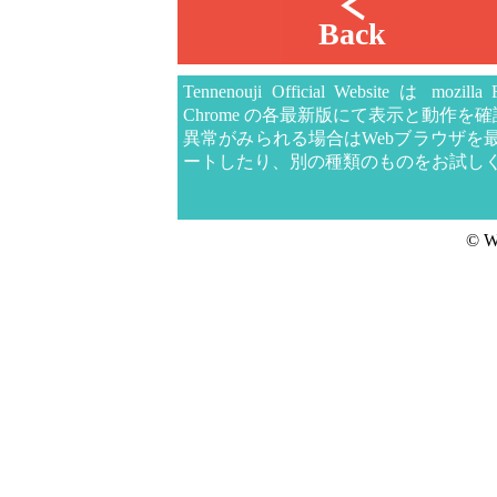
Back
Tennenouji Official Website は mozill
Chrome の各最新版にて表示と動作を
異常がみられる場合はWebブラウザを
ートしたり、別の種類のものをお試し
© W